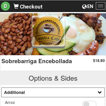
0
EN
Checkout
To
na
Sobrebarriga Encebollada
18.80
$
Options & Sides
Additional
Arroz