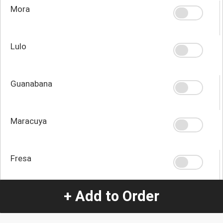
Mora
Lulo
Guanabana
Maracuya
Fresa
+ Add to Order
Quantity
-
+
1