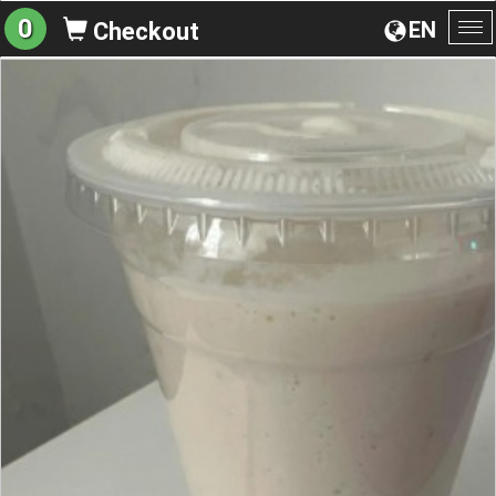
0
EN
Checkout
To
na